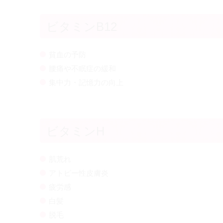
ビタミンB12
貧血の予防
腰痛や不眠症の緩和
集中力・記憶力の向上
ビタミンH
肌荒れ
アトピー性皮膚炎
疲労感
白髪
脱毛