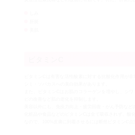
しみ
肝斑
美肌
ビタミンC
ビタミンCは有害な活性酸素に対する抗酸化作用が非
シミ・ソバカスへの美白効果があります。
また、ビタミンCはお肌のコラーゲンを増やし、シワ
ビの改善など肌の老化を抑制します。
美容以外にも、免疫力向上・疲労回復・がん予防など
化粧品や食品などのビタミンCは全て吸収されず、酸
なので、100%皮膚に到着させるには断然ビタミンC