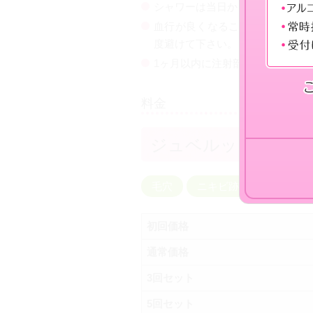
シャワーは当日から可能、お化粧
血行が良くなること（エステやサ
度避けて下さい。
1ヶ月以内に注射部位へのお美容
料金
ジュベルック
毛穴
ニキビ跡の改善
赤
初回価格
通常価格
3回セット
5回セット