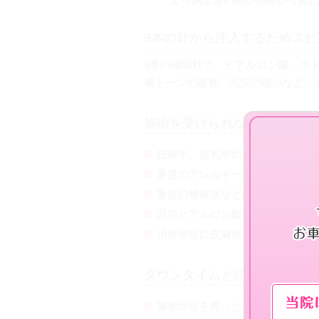
9本の針から注入するためス
9本の極細針で、ヒアルロン酸、ボ
膚トーンの改善、毛穴の縮小など、
施術を受けられない、避けた
妊娠中、授乳中の方
重度のアレルギー体質の方
重度の糖尿病などの持病がある方
以前ヒアルロン酸を注射してアレ
治療部位に皮膚感染症や炎症を伴
ダウンタイムと注意事項
施術部位を擦ったり、刺激しない