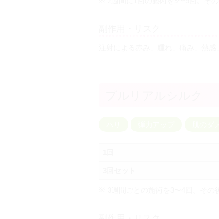
2週間に1回の施術を3〜5回。そ
副作用・リスク
注射による赤み、腫れ、痛み、熱感
プルリアルシルク
ハリ
弾力アップ
肌のダ
1回
3回セット
3週間ごとの施術を3〜4回。その
副作用・リスク