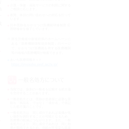
方
介護・保健・福祉サービスの利用に関する
効
ご相談に応じます。
夜間、休日の問い合わせへの対応を行って
す
います。
成
日本医師会かかりつけ医機能研修制度 応
用研修会を修了しています。
厚生労働省や都道府県のホームページに
ある「医療機能情報提供制度」のページ
で、かかりつけ医機能を有する医療機関
等の地域の医療機関が検索できます。
あいち医療情報ネット
https://iryojoho.pref.aichi.jp/
当院では、薬剤の一般名を記載する処方箋
を交付することがあります。
一般名処方とは、医師が患者様に必要な薬
剤を「商品名」ではなく「成分名」で表記
した処方箋のことです。
一般名処方は、同じ成分であれば薬価が低
い薬剤を調剤することが可能となるため、
医療費の軽減につながります。また、一般
名処方により、同じ成分であれば、同じ効
果が期待できるため、供給が不安定な医薬