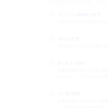
同じ深さで均一に注入、0.1
31ゲージの極細針を使用
内出血のリスクが減るだけで
9本針を使用
1回の吸引で注入できる量が増
針の長さを調整
皮膚の状態に合わせてまた製
けでなく、アグレッシブな治
注入量の調整
皮膚の状態に合わせてまた患
より満足度の高い治療が可能