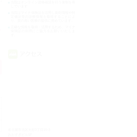
当院はオンライン資格確認を行う体制を有
しています
当院はマイナ保険証を活用し薬剤情報や特
定健診等の診療情報を取得することによ
り、質の高い医療の提供に努めています。
正確な情報を取得・活用するため、マイナ
保険証の利用にご協力をお願いいたしま
す。
名古屋市北区大杉3丁目15-3
おおすぎビル1F