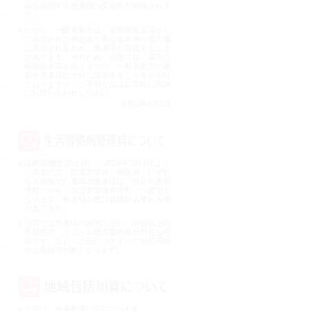
品を調剤する患者様の安全性が確保されま
す。
ただし、一般名処方は、医療用医薬品とし
て承認された商品名と異なる名称が処方箋
に表示されるため、患者様が混乱すること
があります。そのため、当院では、薬剤の
供給状況等を踏まえつつ、一般名処方の趣
旨を患者様に十分に説明することを心がけ
ておりますが、ご不明な点はお気軽に医師
にお問い合わせください。
令和5年4月1日
診療報酬改定に伴い、2024年6月1日より
「高血圧症・脂質異常症・糖尿病」いずれ
かを主病での通院の患者様は「特定疾患管
理料」から「生活習慣病管理料」へ変更と
なります。患者様の窓口負担額も変わる事
があります。
当院では患者様の病状に応じ、28日以上の
長期処方・リフィル処方箋の発行対応も可
能です。なお、上記につきまして対応可能
かは医師の判断となります。
当院は、健康相談に応じています。