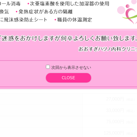
は翌日から可能です。
ウナ、長時間の入浴、激しい運動、大量の飲酒など）は1週間程
施術を行った場合は申告して下さい。
次回から表示させない
CLOSE
みの改善
ハリ感アップ
27,000円
（税込）
33,000円
（税込）
75,000円
（税込）
125,000円
（税込）