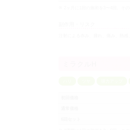
2ヶ月に1回の施術を3〜4回。そ
副作用・リスク
注射による赤み、腫れ、痛み、熱感
ミラクルH
ハリ
ツヤ
弾力アップ
初回価格
通常価格
6回セット