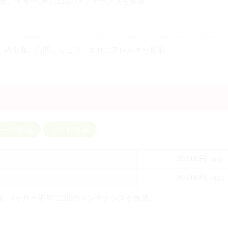
の後、半年〜1年に1回のメンテナンスを推奨。
、内出血、凸凹、しこり、まれにアレルギー反応
メージ回復
小じわ改善
35,000円
（税込）
90,000円
（税込）
後、3ヶ月〜半年に1回のメンテナンスを推奨。