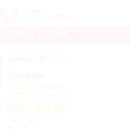
月
火
水
木
金
土
8:30 −
午前
◯
◯
◯
◯
◯
◯
12:00
13:30 −
午後
◯
◯
★
◯
◯
★
19:00
★
13:30 − 17:00
休診日：日曜日、祝日