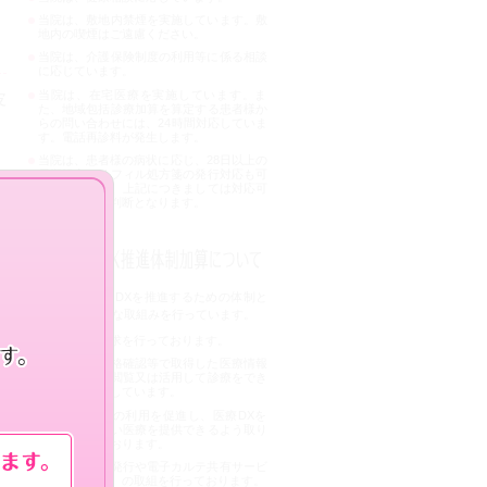
当院は、敷地内禁煙を実施しています。敷
地内の喫煙はご遠慮ください。
当院は、介護保険制度の利用等に係る相談
に応じています。
当院は、在宅医療を実施しています。ま
皮
た、地域包括診療加算を算定する患者様か
らの問い合わせには、24時間対応していま
す。電話再診料が発生します。
当院は、患者様の病状に応じ、28日以上の
長期処方・リフィル処方箋の発行対応も可
能です。なお、上記につきましては対応可
能かは医師の判断となります。
当院では、医療DXを推進するための体制と
して、次のような取組みを行っています。
オンライン請求を行っております。
オンライン資格確認等で取得した医療情報
を、診察室で閲覧又は活用して診療をでき
る体制を実施しています。
マイナ保険証の利用を促進し、医療DXを
通じて質の高い医療を提供できるよう取り
組みを行っております。
電子処方箋の発行や電子カルテ共有サービ
ス（導入予定）の取組を行っております。