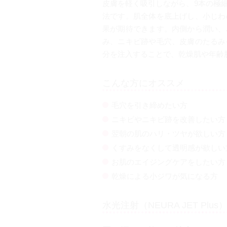
皮膚を軽く吸引しながら、9本の極
法です。肌全体を底上げし、小じわ
果が期待できます。内側から潤い、
み、ニキビ跡や毛穴、皮膚のたるみ
分を注入することで、乾燥肌や年齢
こんな方にオススメ
毛穴を引き締めたい方
ニキビやニキビ跡を改善したい方
翌朝の肌のハリ・ツヤが欲しい方
くすみをなくして透明感が欲しい
お肌のエイジングケアをしたい方
乾燥による小ジワが気になる方
水光注射（NEURA JET Plu