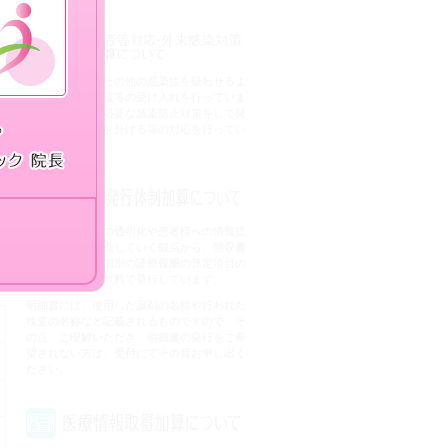
当院では、発熱その他の感染症を疑わせるよ
うな症状の患者様等の受け入れを行っていま
す。そのため、必要な感染防止対策をして発
熱患者様の導線を分ける等の対応を行ってい
ます。
当院では、医療の透明化や患者様への情報提
供を積極的に推進していく観点から、領収書
の発行の際に、個別の診療報酬の算定項目の
分かる明細書を無料で発行しています。
明細書には、使用した薬剤の名称や行われた
検査の名称など記載されるものですので、そ
の点、ご理解いただき、明細書の発行をご希
望されない方は、受付にてその旨お申し出く
ださい。