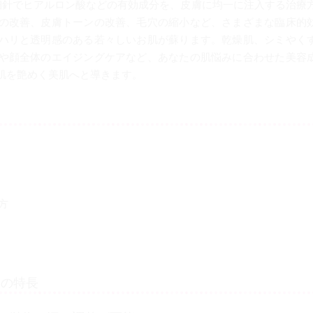
細針でヒアルロン酸などの有効成分を、皮膚に均一に注入する治療
の改善、皮膚トーンの改善、毛穴の縮小など、さまざまな臨床的
ハリと透明感のある若々しいお肌が蘇ります。乾燥肌、シミやく
や顔全体のエイジングケアなど、あなたの肌悩みに合わせた美容
肌を艶めく美肌へと導きます。
方
s）の特長