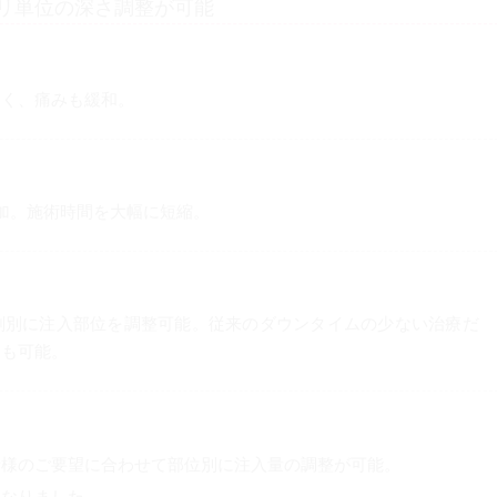
ミリ単位の深さ調整が可能
なく、痛みも緩和。
加。施術時間を大幅に短縮。
剤別に注入部位を調整可能。従来のダウンタイムの少ない治療だ
療も可能。
者様のご要望に合わせて部位別に注入量の調整が可能。
になりました。